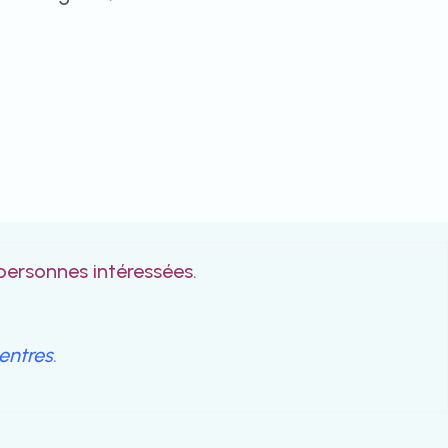
erte à toutes les personnes intéressées.
entres
.