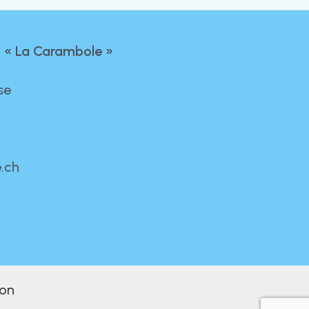
 « La Carambole »
se
.ch
non