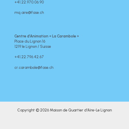
+41.22.970.06.90
mq.aire@fase.ch
Centre d’Animation « La Carambole »
Place du Lignon 16
1219 le Lignon / Suisse
+41.22.796.42.67
cr.carambole@fase.ch
Copyright © 2026 Maison de Quartier d'Aïre-Le Lignon